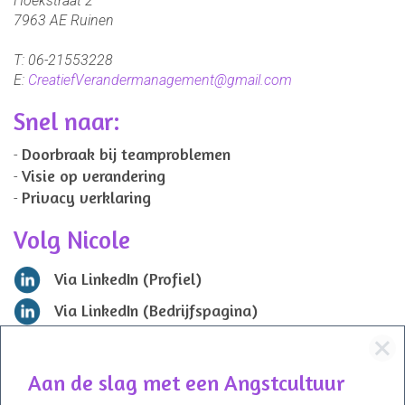
Hoekstraat 2
7963 AE
Ruinen
T:
06-21553228
E:
CreatiefVerandermanagement@gmail.com
Snel naar:
Doorbraak bij teamproblemen
Visie op verandering
Privacy verklaring
Volg Nicole
Via LinkedIn (Profiel)
Via LinkedIn (Bedrijfspagina)
Aan de slag met een Angstcultuur
Tips en oefeningen om lichter te
veranderen
NU BESCHIKBAAR – download of bestel het boek en
ga aan de slag met een Angstcultuur!