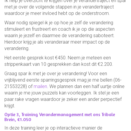
Ik help je overzicht te krijgen over je verandertraject en spar
met je over de volgende stappen in je verandertraject
waardoor je meer invloed hebt op de onderstroom.
Waar nodig spiegel ik je op hoe je zelf de verandering
stimuleert en frustreert en coach ik je op die aspecten
waarin je jezelf en daarmee de verandering saboteert.
Hierdoor krijg je als veranderaar meer impact op de
verandering.
Het eerste gesprek kost €450. Neem je meteen een
strippenkaart van 10 gesprekken dan kost dit €2.200.
Graag spar ik met je over je verandering! Voor een
vrijblijvend eerste sparringsgesprek mag je me bellen (06-
21553228) of
mailen
. We plannen dan een half uurtje online
waarin je me jouw puzzels kan voorleggen. Ik stel je een
paar rake vragen waardoor je zeker een ander perpectief
krijgt.
Optie 3, Training Verandermanagement met ons Tribale
Brein, €1.050
In deze training leer je op interactieve manier de