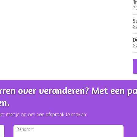
T
1
S
2
D
2
arren over veranderen? Met een pa
en.
act met je op om een afspraak te maken: