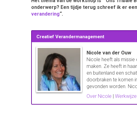
Het thema van de workshop is “Ons Tribale B
onderwerp? Een tijdje terug schreef ik er een
verandering
“.
Creatief Verandermanagement
Nicole van der Ouw
Nicole heeft als missie
maken. Ze heeft in haar
en buitenland een schat
doorbraken te komen in
gevonden worden. Nicol
Over Nicole
|
Werkwijze