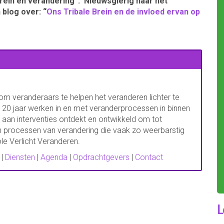
rein en verandering”. Nieuwsgierig naar het
 blog over: “
Ons Tribale Brein en de invloed ervan op
 om veranderaars te helpen het veranderen lichter te
 20 jaar werken in en met veranderprocessen in binnen
 aan interventies ontdekt en ontwikkeld om tot
 processen van verandering die vaak zo weerbarstig
e Verlicht Veranderen.
|
Diensten
|
Agenda
|
Opdrachtgevers
|
Contact
L