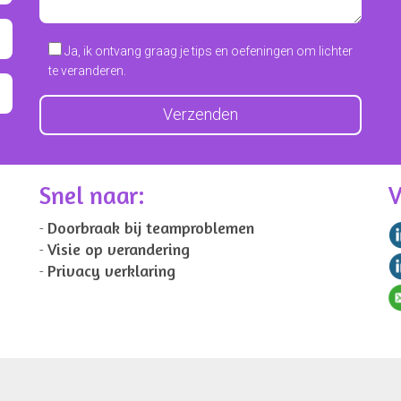
Ja, ik ontvang graag je tips en oefeningen om lichter
te veranderen.
Snel naar:
V
Doorbraak bij teamproblemen
Visie op verandering
Privacy verklaring
cultuur