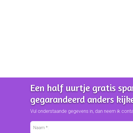
Een half uurtje gratis sp
gegarandeerd anders kijk
Vul onderstaande gegevens in, dan neem ik cont