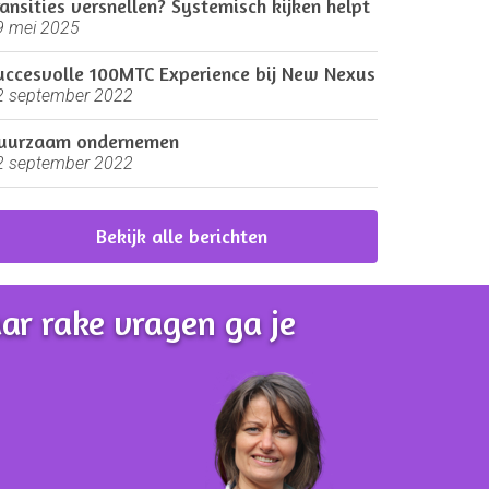
ransities versnellen? Systemisch kijken helpt
9 mei 2025
uccesvolle 100MTC Experience bij New Nexus
2 september 2022
uurzaam ondernemen
2 september 2022
Bekijk alle berichten
ar rake vragen ga je