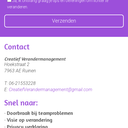
Ja, ik ontvang graag je tips en oefeningen om lichter te
veranderen.
Contact
Creatief Verandermanagement
Hoekstraat 2
7963 AE
Ruinen
T:
06-21553228
E:
CreatiefVerandermanagement@gmail.com
Snel naar:
Doorbraak bij teamproblemen
Visie op verandering
Privacy verklaring